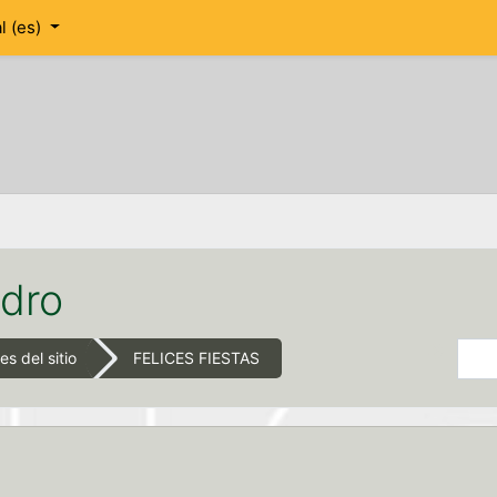
 ‎(es)‎
idro
Buscar
s del sitio
FELICES FIESTAS