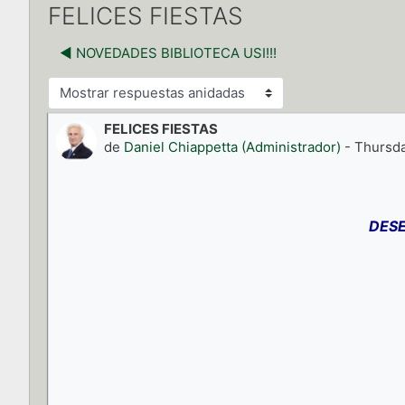
FELICES FIESTAS
◀︎ NOVEDADES BIBLIOTECA USI!!!
Mostrar modo
FELICES FIESTAS
Número de respuestas: 0
de
Daniel Chiappetta (Administrador)
-
Thursda
DESE