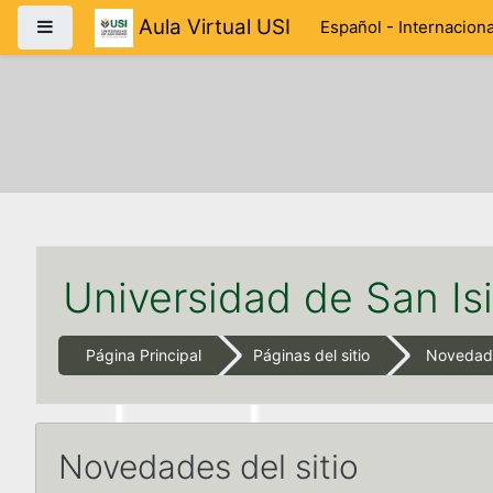
Salta al contenido principal
Aula Virtual USI
Panel lateral
Español - Internacional
Universidad de San Is
Página Principal
Páginas del sitio
Novedade
Novedades del sitio