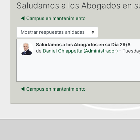
Saludamos a los Abogados en s
◀︎ Campus en mantenimiento
Mostrar modo
Saludamos a los Abogados en su Día 29/8
Número de respuestas: 0
de
Daniel Chiappetta (Administrador)
-
Tuesday
◀︎ Campus en mantenimiento