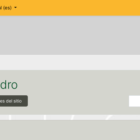
 ‎(es)‎
idro
Buscar
s del sitio