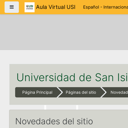
Salta al contenido principal
Aula Virtual USI
Panel lateral
Español - Internacional
Universidad de San Is
Página Principal
Páginas del sitio
Novedade
Novedades del sitio