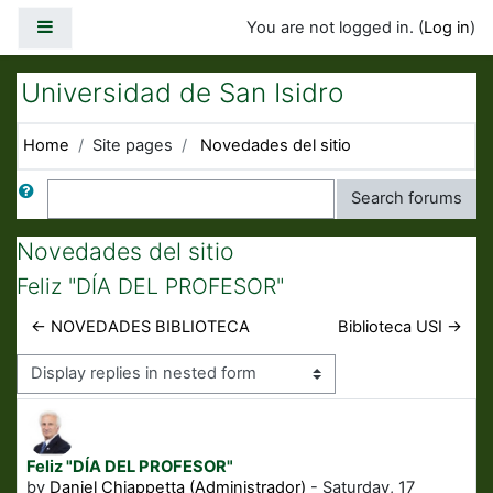
Skip to main content
Side panel
You are not logged in. (
Log in
)
Universidad de San Isidro
Home
Site pages
Novedades del sitio
Search
Search forums
Novedades del sitio
Feliz "DÍA DEL PROFESOR"
← NOVEDADES BIBLIOTECA
Biblioteca USI →
Display mode
Feliz "DÍA DEL PROFESOR"
Number of replies: 0
by
Daniel Chiappetta (Administrador)
-
Saturday, 17